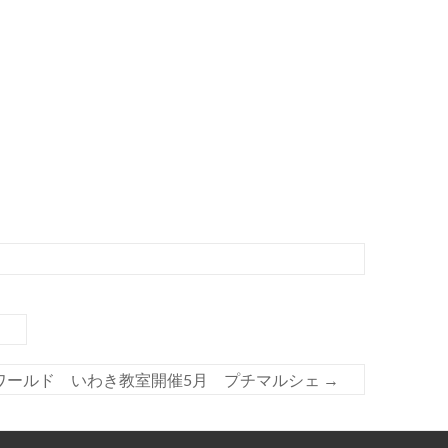
？
ワールド いわき教室開催5月 プチマルシェ
→