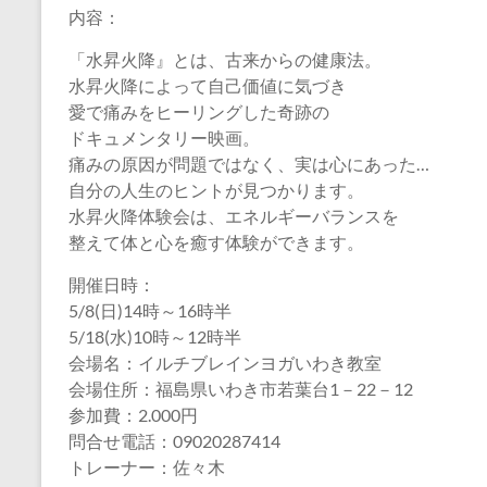
内容：
「水昇火降』とは、古来からの健康法。
水昇火降によって自己価値に気づき
愛で痛みをヒーリングした奇跡の
ドキュメンタリー映画。
痛みの原因が問題ではなく、実は心にあった…
自分の人生のヒントが見つかります。
水昇火降体験会は、エネルギーバランスを
整えて体と心を癒す体験ができます。
開催日時：
5/8(日)14時～16時半
5/18(水)10時～12時半
会場名：イルチブレインヨガいわき教室
会場住所：福島県いわき市若葉台1－22－12
参加費：2.000円
問合せ電話：09020287414
トレーナー：佐々木