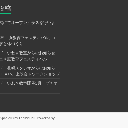
投稿
舗にてオープンクラスを行いま
催!「脳教育フェスティバル」エ
脳と体づくり
ド いわき教室からのお知らせ！
ェ＆脳教育フェスティバル
ド 札幌スタジオからのお知ら
E HEALS」上映会＆ワークショップ
ド いわき教室開催5月 プチマ
:
Spacious
by ThemeGrill. Powered by: