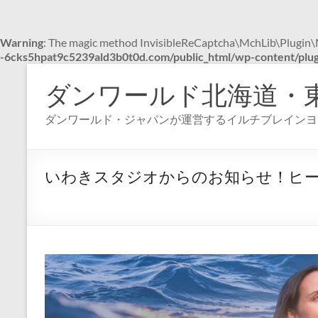
Warning
: The magic method InvisibleReCaptcha\MchLib\Plugin\Mc
-6cks5hpat9c5239ald3b0t0d.com/public_html/wp-content/plugi
コ
ン
ダンワールド北海道・
テ
ン
ダンワールド・ジャパンが運営するイルチブレインヨ
ツ
へ
ス
キ
いわきスタジオからのお知らせ！ヒーリ
ッ
プ