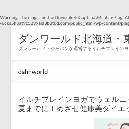
Warning
: The magic method InvisibleReCaptcha\MchLib\Plugin\Mc
-6cks5hpat9c5239ald3b0t0d.com/public_html/wp-content/plugi
コ
ン
ダンワールド北海道・
テ
ン
ダンワールド・ジャパンが運営するイルチブレインヨ
ツ
へ
ス
キ
dahnworld
ッ
プ
イルチブレインヨガでウェルエ
夏までに！めざせ健康美ダイエ