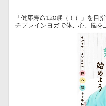
「健康寿命120歳（！）」を目
チブレインヨガで体、心、脳を