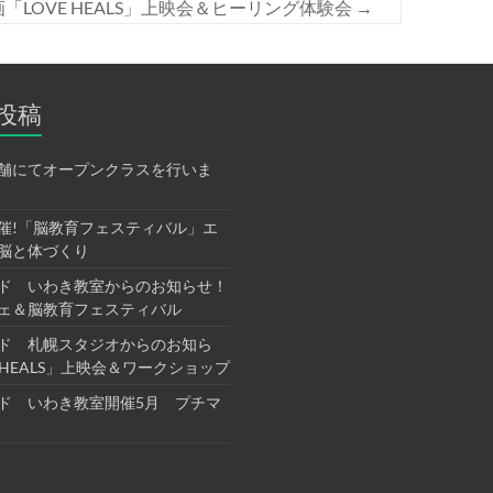
LOVE HEALS」上映会＆ヒーリング体験会
→
投稿
舗にてオープンクラスを行いま
催!「脳教育フェスティバル」エ
脳と体づくり
ド いわき教室からのお知らせ！
ェ＆脳教育フェスティバル
ド 札幌スタジオからのお知ら
E HEALS」上映会＆ワークショップ
ド いわき教室開催5月 プチマ