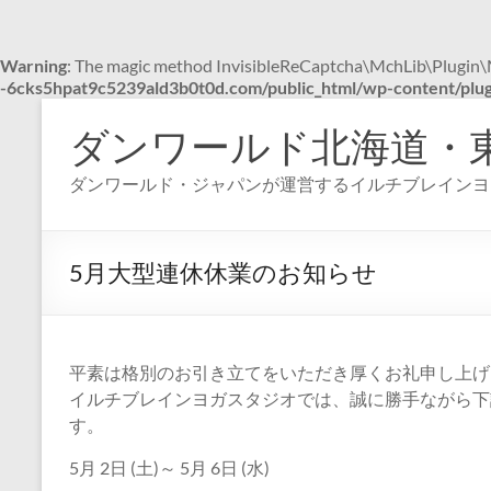
Warning
: The magic method InvisibleReCaptcha\MchLib\Plugin\Mc
-6cks5hpat9c5239ald3b0t0d.com/public_html/wp-content/plugi
コ
ン
ダンワールド北海道・
テ
ン
ダンワールド・ジャパンが運営するイルチブレインヨ
ツ
へ
ス
キ
5月大型連休休業のお知らせ
ッ
プ
平素は格別のお引き立てをいただき厚くお礼申し上げ
イルチブレインヨガスタジオでは、誠に勝手ながら下
す。
5月 2日 (土)～ 5月 6日 (水)